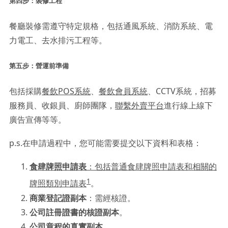
第四步：裝修工程
餐廳裝修需遵守特定規格，包括通風系統、消防系統、電
力電工、去水排污工程等。
第五步：營運前準備
包括採購
餐飲POS系統
、
餐飲會員系統
、CCTV系統，招募
服務員、收銀員、廚師團隊，
聯繫外賣平台
進行線上線下
廣告宣傳等等。
p.s.在申請過程中，您可能需要提交以下資料和表格：
食肆牌照申請表
：包括普通食肆牌照申請表和相關的
1
牌照類別申請表
。
商業登記證副本
：需經核證。
公司註冊證書的核證副本
。
公司章程的真實副本
。