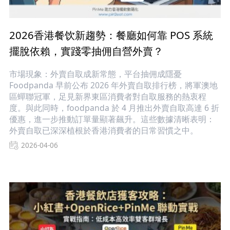
2026香港餐饮新趨勢：餐廳如何靠 POS 系統
擺脫依賴，實踐零抽佣自營外賣？
市場現象：外賣自取成新常態，平台抽佣成隱憂
Foodpanda 早前公布 2026 年外賣自取排行榜，將軍澳地
區蟬聯冠軍，足見新界東區消費者對自取服務的熱衷程
度。與此同時，foodpanda 於 4 月推出外賣自取高達 6 折
優惠，進一步推動訂單量顯著飆升。這些數據清晰表明：
外賣自取已深深植根於香港消費者的日常習慣之中。
2026-04-06