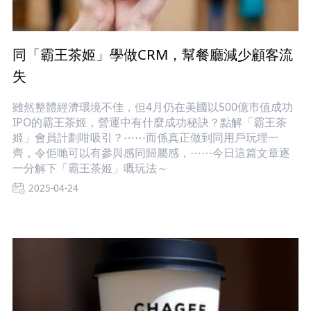
同「霸王茶姬」學做CRM，幫餐廳減少顧客流
失
雖然整體經濟環境不佳，但4月仍在美國以500億市值成功
IPO的霸王茶姬，營運中有什麼成功秘訣？點解「霸王茶
姬」會員計劃咁吸引？⋯⋯而係真正做到同用戶玩埋一
齊，令佢哋可以有參與感同歸屬感，⋯⋯今日這篇文章逐
一分解下「霸王茶姬」嘅玩法～
2025-04-24