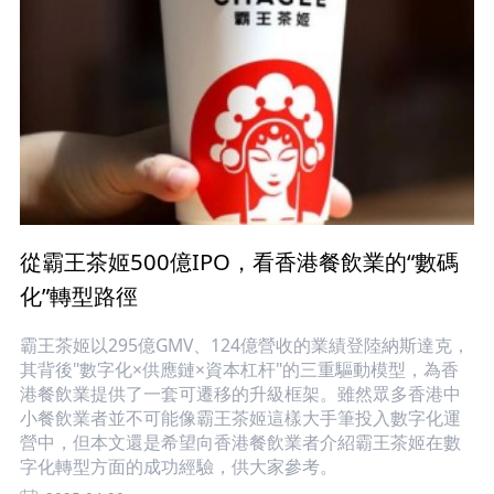
從霸王茶姬500億IPO，看香港餐飲業的“數碼
化”轉型路徑
霸王茶姬以295億GMV、124億營收的業績登陸納斯達克，
其背後"數字化×供應鏈×資本杠杆"的三重驅動模型，為香
港餐飲業提供了一套可遷移的升級框架。雖然眾多香港中
小餐飲業者並不可能像霸王茶姬這樣大手筆投入數字化運
營中，但本文還是希望向香港餐飲業者介紹霸王茶姬在數
字化轉型方面的成功經驗，供大家參考。