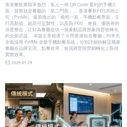
香港餐飲業競爭激烈，客人一掃 QR Code 看到的手機介
面，其實就是餐廳的「第二門面」。 香港餐飲POS系統公
司（PinMe） 最新推出的「煥然一新」手機點餐界面，主
打高顏值、超高可定製性，以及與 POS、會員、優惠券的
深度整合，正好為餐廳提供一個兼顧品牌形象與營收轉化
的全新武器。 本篇文章精選了 6 間香港知名餐廳，均率先
全面採用 PinMe 全新手機點餐系統，分別詳細拆解這幾家
餐廳在品牌呈現、點餐效率、會員經營與營銷轉化上取得
實際效果。
2026-01-29