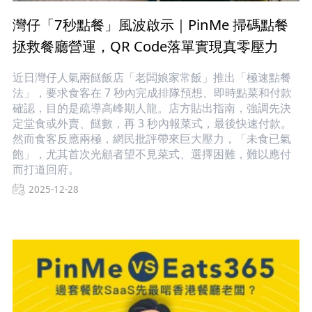
灣仔「7秒點餐」風波啟示｜PinMe 掃碼點餐
拯救餐廳營運，QR Code落單實現真零壓力
近日灣仔人氣兩餸飯店「老闆娘家常飯」推出「極速點餐
法」，要求食客在 7 秒內完成排隊預想、即時點菜和付款
確認，目的是疏導高峰期人龍。店方貼出指南，強調先決
定堂食或外賣、餸數，再 3 秒內報菜式，最後快速付款。
然而食客反應兩極，網民批評帶來巨大壓力，「未食已氣
飽」，尤其首次光顧者望不見菜式、選擇困難，難以應付
而打道回府。
2025-12-28