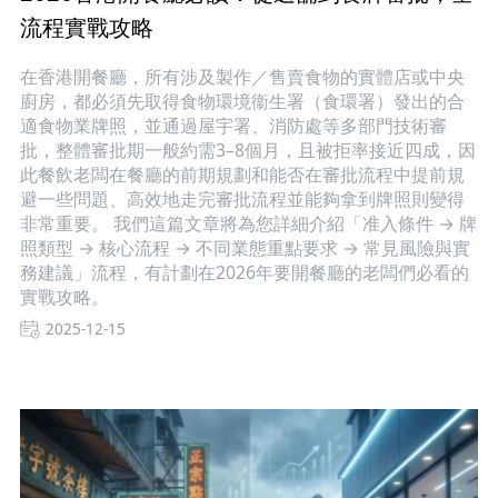
流程實戰攻略
在香港開餐廳，所有涉及製作／售賣食物的實體店或中央
廚房，都必須先取得食物環境衞生署（食環署）發出的合
適食物業牌照，並通過屋宇署、消防處等多部門技術審
批，整體審批期一般約需3–8個月，且被拒率接近四成，因
此餐飲老闆在餐廳的前期規劃和能否在審批流程中提前規
避一些問題、高效地走完審批流程並能夠拿到牌照則變得
非常重要。 我們這篇文章將為您詳細介紹「准入條件 → 牌
照類型 → 核心流程 → 不同業態重點要求 → 常見風險與實
務建議」流程，有計劃在2026年要開餐廳的老闆們必看的
實戰攻略。
2025-12-15