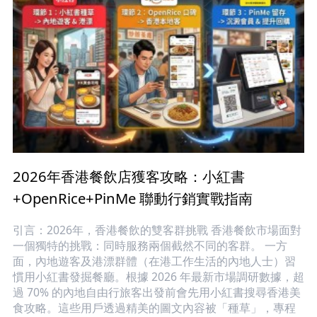
2026年香港餐飲店獲客攻略：小紅書
+OpenRice+PinMe 聯動行銷實戰指南
引言：2026年，香港餐飲的雙客群挑戰 香港餐飲市場面對
一個獨特的挑戰：同時服務兩個截然不同的客群。 一方
面，內地遊客及港漂群體（在港工作生活的內地人士）習
慣用小紅書發掘餐廳。根據 2026 年最新市場調研數據，超
過 70% 的內地自由行旅客出發前會先用小紅書搜尋香港美
食攻略。這些用戶透過精美的圖文內容被「種草」，專程