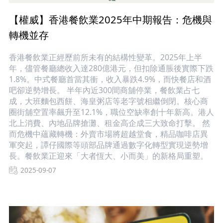
【權威】香港餐飲業2025年中期報告：危機與
轉機並存
香港餐飲業正經歷前所未有的結構性變革。2025年上半
年，儘管餐廳總收入達280億港元，但扣除通脹後實際下跌
1.8%。中式餐廳首當其衝，收入暴跌4.9%，而快餐店和酒
吧卻逆勢增長。 半年內近300間商舖停業，餐飲業占七
成，大班麵包西餅、海皇粥店等老字號相繼倒閉。核心商
圈街舖空置率飆升至12.1%，職位空缺率創十年新高。港人
北上消費、內地品牌搶灘、租金高企成三大致命打擊。 然
而危機中蘊藏轉機：外賣市場將超越堂食，精品咖啡店異
軍突起，譚仔國際等頭部品牌通過數字化轉型實現逆勢增
長。餐飲業正迎來「大者恆大、小而美」的新格局重塑。
2025-09-07