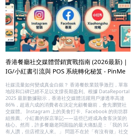
香港餐廳社交媒體營銷實戰指南 (2026最新) |
IG/小紅書引流與 POS 系統轉化秘笈 - PinMe
社媒流量如何變成真金白銀？ 香港餐飲業競爭激烈，單靠
地段和口碑已經不足以支撐長期盈利。根據 DataReportal
2025 最新數據顯示，香港社交媒體活躍用戶滲透率高達
86%，超過六成的消費者在決定光顧餐廳前，會先瀏覽社
交媒體。 Instagram 上的美食打卡、Facebook 的街坊群
組推薦、小紅書的探店筆記——這些已經成為食客決策的
核心。然而，許多餐廳老闆面臨的最大痛點是：「我的 IG
有人讚，但店裡沒人來。」 問題不在於「有沒有做」社交