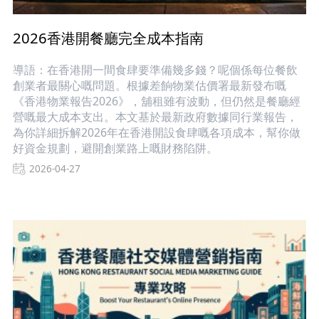
2026香港開餐廳完全成本指南
導語：在香港開一間食肆要準備幾多錢？呢個係每位餐飲
創業者最關心嘅問題。根據差餉物業估價署最新發布嘅
《香港物業報告2026》，舖租雖有波動，但仍然是餐廳經
營嘅最大成本支出。本文基於最新政府數據同行業報告，
為你詳細拆解2026年在香港開設食肆嘅各項成本，幫你做
好資金規劃，避開創業路上嘅財務陷阱。
2026-04-27