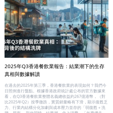
2025年Q3香港餐飲業報告：結業潮下的生存
真相與數據解讀
在過去的2025年第三季，香港餐飲業的表現如何？我們今
日照例進行盤點。根據香港政府統計處公布的官方數據來
看，在Q3香港餐飲業整體名義總收益約267億港幣，（對
比2025年Q2）按季微跌，實質銷量略有下滑，顯示復甦乏
力、行業內結構分化加劇與成本壓力並存的「弱復甦＋洗
牌」局面。 與此同時，結業潮、北上消費、「外賣優先」