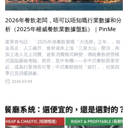
2026年餐飲老闆，唔可以唔知嘅行業數據和分
析（2025年權威餐飲業數據盤點）｜PinMe
業界有句話：「2025年係餐飲業嘅『大洗牌』之年。」租
金高企、人工飆升、食材成本上漲「三座大山」壓頂，再
加上港人北上消費、遊客消費模式轉變，傳統餐飲經營模
式面臨嚴峻考驗。然而，危中有機——非中式餐館異軍突
起，成為行業增長引擎；中式餐館雖然「捱打」，但第四
季已見回暖跡象。
2026-03-09