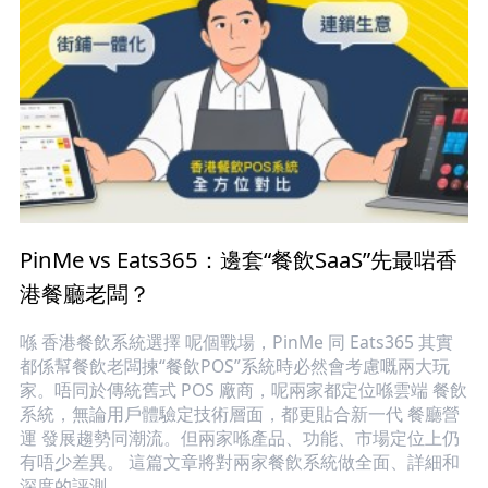
PinMe vs Eats365：邊套“餐飲SaaS”先最啱香
港餐廳老闆？
喺 香港餐飲系統選擇 呢個戰場，PinMe 同 Eats365 其實
都係幫餐飲老闆揀“餐飲POS”系統時必然會考慮嘅兩大玩
家。唔同於傳統舊式 POS 廠商，呢兩家都定位喺雲端 餐飲
系統，無論用戶體驗定技術層面，都更貼合新一代 餐廳營
運 發展趨勢同潮流。但兩家喺產品、功能、市場定位上仍
有唔少差異。 這篇文章將對兩家餐飲系統做全面、詳細和
深度的評測。