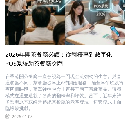
2026年開茶餐廳必讀：從翻檯率到數字化，
POS系統助茶餐廳突圍
在香港開茶餐廳一直被視為一門現金流強勁的生意。與普
通餐廳不同，茶餐廳從早上6時開始服務，涵蓋早午晚及宵
夜四個時段，菜單往往包含上百甚至兩三百種菜品。這種
模式在過去造就了超高的翻檯率和坪效。然而，近年來許
多想開冰室或經營傳統茶餐廳的老闆發現，這套模式正面
臨嚴峻挑戰。
2026-01-08